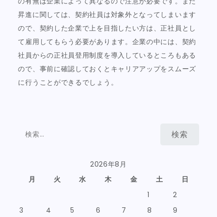
の有無は企業によって異なるので注意が必要です。また
昇進に関しては、契約社員は対象外となってしまいます
ので、契約した企業で上を目指したい方は、正社員とし
て雇用してもらう必要があります。企業の中には、契約
社員からの正社員登用制度を導入しているところもある
ので、事前に確認しておくとキャリアアップをスムーズ
に行うことができるでしょう。
検
索:
2026年8月
月
火
水
木
金
土
日
1
2
3
4
5
6
7
8
9